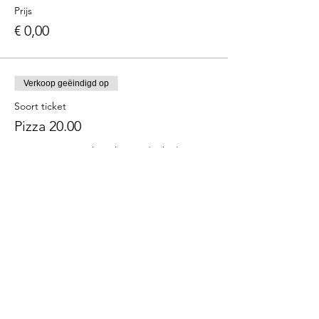
Prijs
€ 0,00
Verkoop geëindigd op
Soort ticket
Pizza 20.00
Keuze pizza naar bar@ksnoordwijk.nl. 
Margherita, salame, 4formaggi of tartufo.
Prijs
€ 0,00
Deel dit evenement