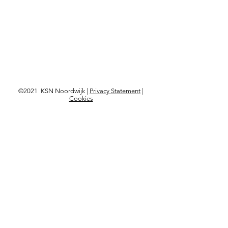
©2021 KSN Noordwijk |
Privacy Statement
|
Cookies
Langskomen?
Kon. Astrid Boulevard 103,
2202 BD Noordwijk