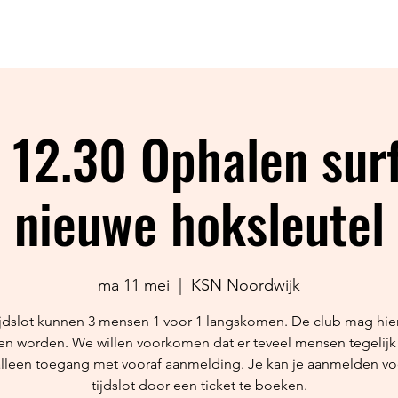
EVENTS
KIDS
SURFCAM
WINDMETER
SHO
 12.30 Ophalen sur
nieuwe hoksleutel
ma 11 mei
  |  
KSN Noordwijk
tijdslot kunnen 3 mensen 1 voor 1 langskomen. De club mag hier
en worden. We willen voorkomen dat er teveel mensen tegelij
alleen toegang met vooraf aanmelding. Je kan je aanmelden voo