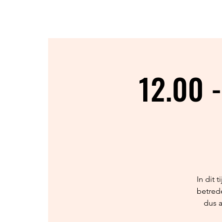
HOME
OVER
NIEUWS
12.00 -
In dit 
betred
dus 