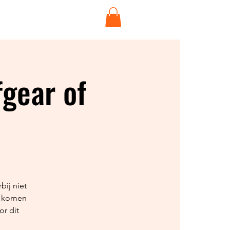
P
More
fgear of
bij niet
k komen
r dit