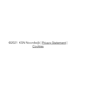
©2021 KSN Noordwijk |
Privacy Statement
|
Cookies
Langskomen?
Kon. Astrid Boulevard 103,
2202 BD Noordwijk