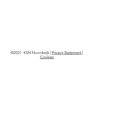
©2021 KSN Noordwijk |
Privacy Statement
|
Cookies
Langskomen?
Kon. Astrid Boulevard 103,
2202 BD Noordwijk