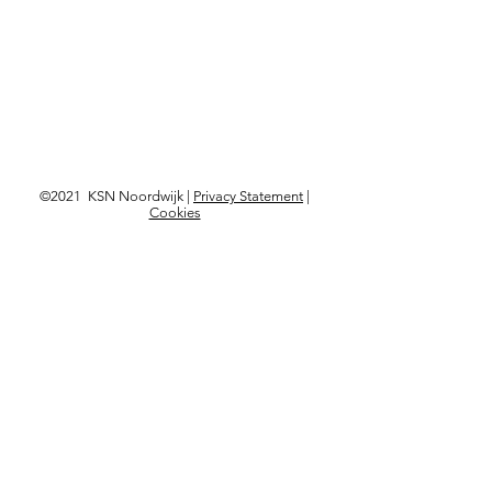
©2021 KSN Noordwijk |
Privacy Statement
|
Cookies
Langskomen?
Kon. Astrid Boulevard 103,
2202 BD Noordwijk