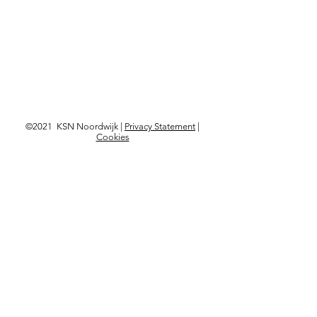
©2021 KSN Noordwijk |
Privacy Statement
|
Cookies
Langskomen?
Kon. Astrid Boulevard 103,
2202 BD Noordwijk