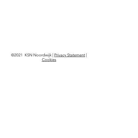
©2021 KSN Noordwijk |
Privacy Statement
|
Cookies
Langskomen?
Kon. Astrid Boulevard 103,
2202 BD Noordwijk