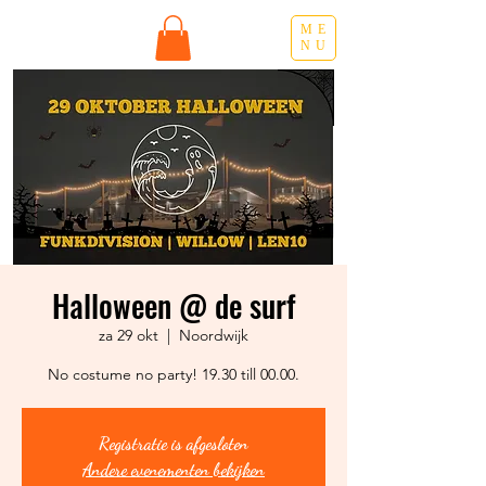
ME
NU
Halloween @ de surf
za 29 okt
  |  
Noordwijk
No costume no party! 19.30 till 00.00.
Registratie is afgesloten
Andere evenementen bekijken