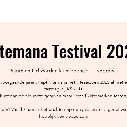
EVENTS
KIDS
SURFCAM
WINDMETER
SHO
temana Testival 2
Datum en tijd worden later bepaald
  |  
Noordwijk
 voorgaande jaren, trapt Kitemana het kiteseizoen 2025 af met 
testdag bij KSN. Je
kunt dan de nieuwste gear van maar liefst 13 kitemerken testen
eer? Vanaf 7 april is het wachten op een geschikte dag met wi
hopelijk een beetje zon.