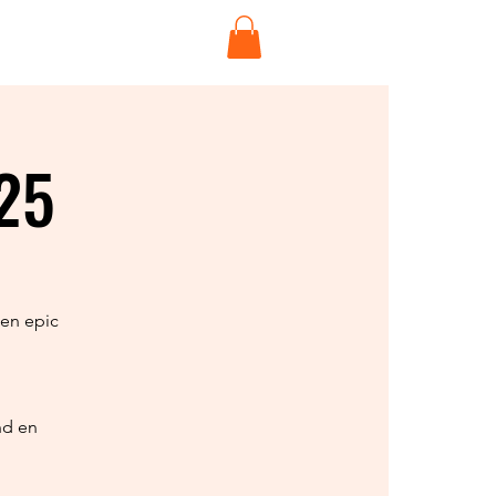
P
More
025
een epic
.
nd en