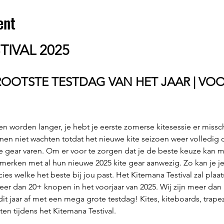
ent
TIVAL 2025
OOTSTE TESTDAG VAN HET JAAR | VOOR
en worden langer, je hebt je eerste zomerse kitesessie er missch
n niet wachten totdat het nieuwe kite seizoen weer volledig op 
 gear varen. Om er voor te zorgen dat je de beste keuze kan ma
 merken met al hun nieuwe 2025 kite gear aanwezig. Zo kan je je 
cies welke het beste bij jou past. Het Kitemana Testival zal plaa
r dan 20+ knopen in het voorjaar van 2025. Wij zijn meer dan k
dit jaar af met een mega grote testdag! Kites, kiteboards, trape
ten tijdens het Kitemana Testival.