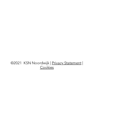
©2021 KSN Noordwijk |
Privacy Statement
|
Cookies
Langskomen?
Kon. Astrid Boulevard 103,