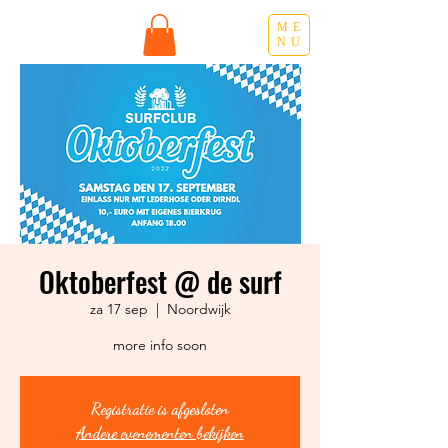
ME
NU
Oktoberfest @ de surf
za 17 sep
  |  
Noordwijk
more info soon
Registratie is afgesloten
Andere evenementen bekijken