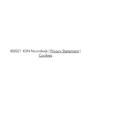
©2021 KSN Noordwijk |
Privacy Statement
|
Cookies
Langskomen?
Kon. Astrid Boulevard 103,
2202 BD Noordwijk