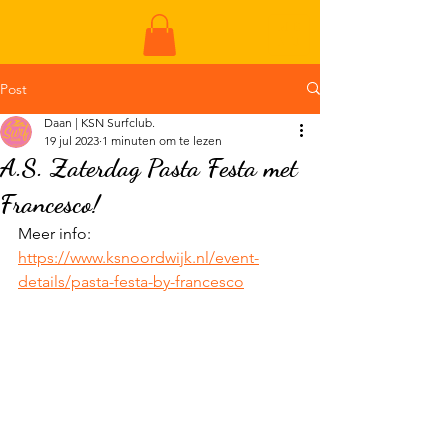
ME
NU
Post
Daan | KSN Surfclub.
19 jul 2023
1 minuten om te lezen
A.S. Zaterdag Pasta Festa met
Francesco!
Meer info: 
https://www.ksnoordwijk.nl/event-
details/pasta-festa-by-francesco