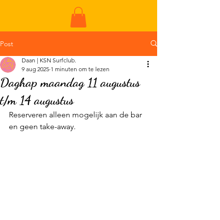
ME
NU
Post
Daan | KSN Surfclub.
9 aug 2025
1 minuten om te lezen
Daghap maandag 11 augustus
t/m 14 augustus
Reserveren alleen mogelijk aan de bar 
en geen take-away.