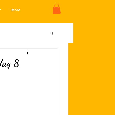
P
More
dag 8