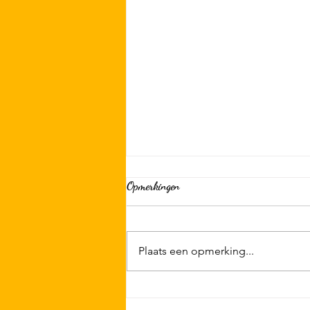
Opmerkingen
Plaats een opmerking...
Alvast in de agenda; 29/08 KSN
Clubdag met OTR, BBQ & Big