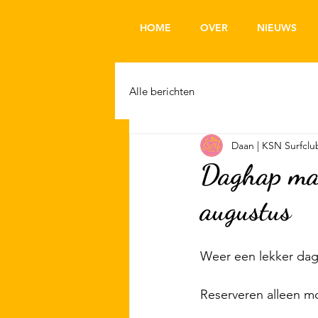
HOME
OVER
NIEUWS
Alle berichten
Daan | KSN Surfclu
Daghap ma
augustus
Weer een lekker da
Reserveren alleen mo