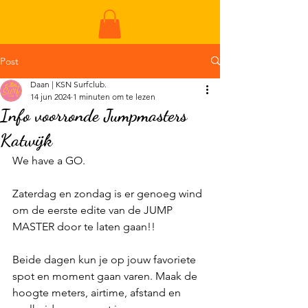
ME
NU
Post
Daan | KSN Surfclub.
14 jun 2024
1 minuten om te lezen
Info voorronde Jumpmasters
Katwijk
We have a GO. 
Zaterdag en zondag is er genoeg wind 
om de eerste edite van de JUMP 
MASTER door te laten gaan!!
Beide dagen kun je op jouw favoriete 
spot en moment gaan varen. Maak de 
hoogte meters, airtime, afstand en 