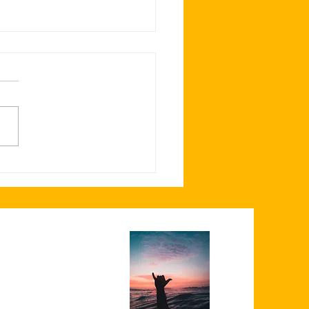
oordoppen meetdag, met
g