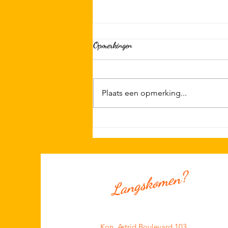
Opmerkingen
Plaats een opmerking...
Alvast in de agenda; 29/08 KSN
Clubdag met OTR, BBQ & Big
Party
Langskomen?
Kon. Astrid Boulevard 103,