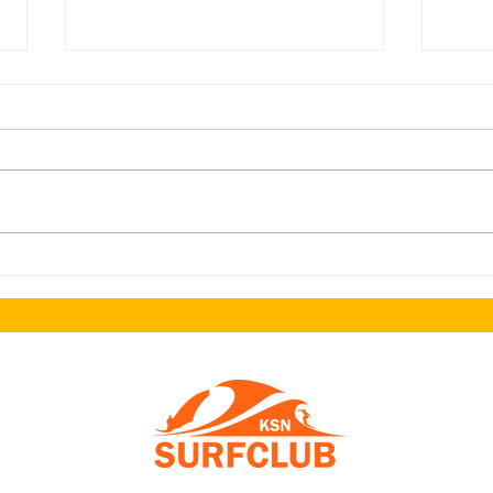
Zaterdag 1 augustus. Brioche
IARS 
Pulled Pork & Music by Sur
kortin