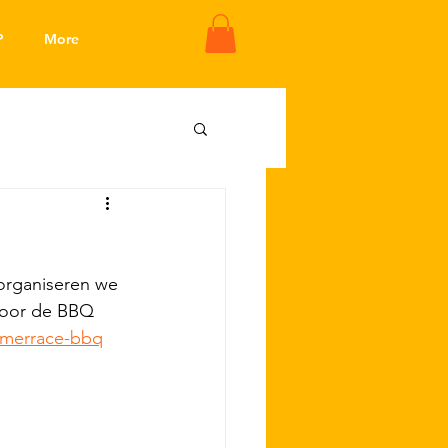
P
More
organiseren we 
voor de BBQ 
timerrace-bbq