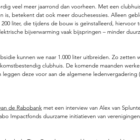
dig veel meer jaarrond dan voorheen. Met een clubhuis
 is, betekent dat ook meer douchesessies. Alleen geble
00 liter, die tijdens de bouw is geïnstalleerd, hiervoor te
ektrische bijverwarming vaak bijspringen – minder duur
idie kunnen we naar 1.000 liter uitbreiden. Zo zetten 
toekomstbestendig clubhuis. De komende maanden werke
en leggen deze voor aan de algemene ledenvergadering (
l van de Rabobank
met een interview van Alex van Splunter
abo Impactfonds duurzame initiatieven van verenigingen