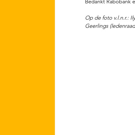
Bedankt Rabobank en
Op de foto v.l.n.r.: 
Geerlings (ledenraad