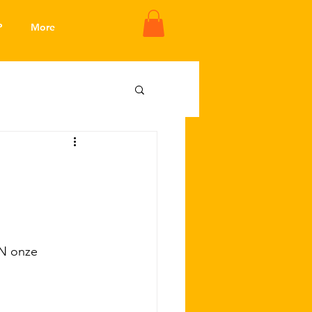
P
More
N onze 