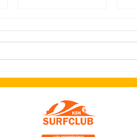
Zaterdag 1 augustus. Brioche
IARS 
Pulled Pork & Music by Sur
kortin