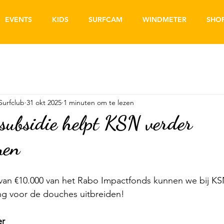
EVENTS
KIDS
SURFCAM
WINDMETER
SHO
Surfclub
31 okt 2025
1 minuten om te lezen
ubsidie helpt KSN verder
men
van
 €10.000 van het Rabo Impactfonds 
kunnen we bij KS
g voor de douches uitbreiden!
er