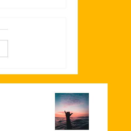
oordoppen meetdag, met
g