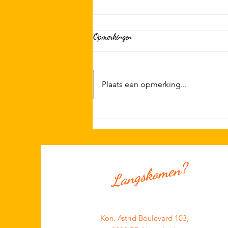
Opmerkingen
Plaats een opmerking...
Alvast in de agenda; 29/08 KSN
Clubdag met OTR, BBQ & Big
Party
Langskomen?
Kon. Astrid Boulevard 103,