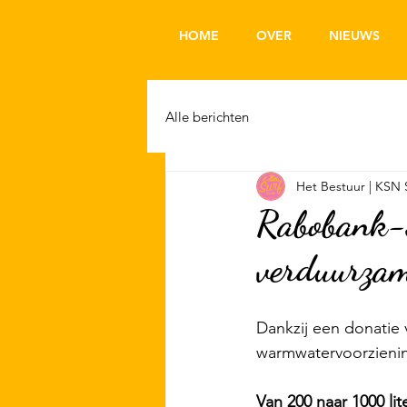
HOME
OVER
NIEUWS
Alle berichten
Het Bestuur | KSN 
Rabobank-s
verduurza
Dankzij een donatie 
warmwatervoorzienin
Van 200 naar 1000 lit