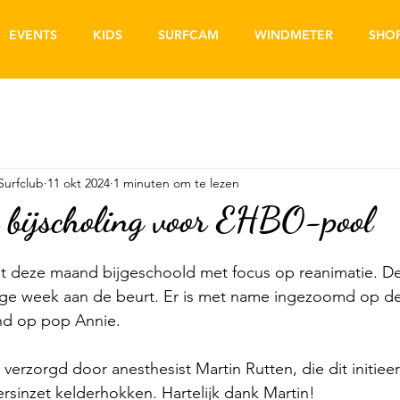
EVENTS
KIDS
SURFCAM
WINDMETER
SHO
Surfclub
11 okt 2024
1 minuten om te lezen
 bijscholing voor EHBO-pool
deze maand bijgeschoold met focus op reanimatie. De 
ge week aan de beurt. Er is met name ingezoomd op de s
nd op pop Annie. 
verzorgd door anesthesist Martin Rutten, die dit initiee
igersinzet kelderhokken. Hartelijk dank Martin! 