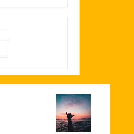
oordoppen meetdag, met
g