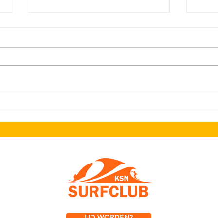
Zaterdag 1 augustus. Brioche
IARS 
Pulled Pork & Music by Sur
kortin
LID WORDEN?