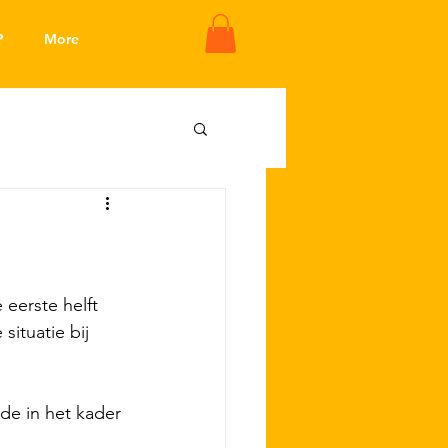
P
More
eerste helft 
ituatie bij 
rde in het kader 