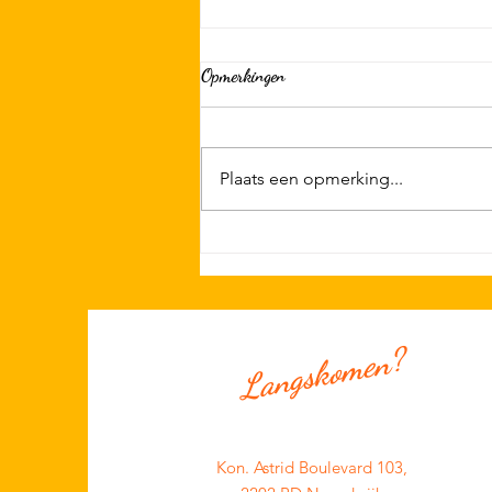
Opmerkingen
Plaats een opmerking...
Alvast in de agenda; 29/08 KSN
Clubdag met OTR, BBQ & Big
Party
Langskomen?
Kon. Astrid Boulevard 103,