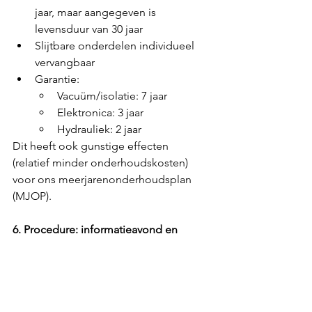
jaar, maar aangegeven is 
levensduur van 30 jaar
Slijtbare onderdelen individueel 
vervangbaar
Garantie:
Vacuüm/isolatie: 7 jaar
Elektronica: 3 jaar
Hydrauliek: 2 jaar
Dit heeft ook gunstige effecten 
(relatief minder onderhoudskosten) 
voor ons meerjarenonderhoudsplan 
(MJOP).
6. Procedure: informatieavond en 
goedkeuring ALV
Het bestuur wil deze investering 
voorleggen aan de leden. Tijdens de 
algemene ledenvergadering (ALV) in 