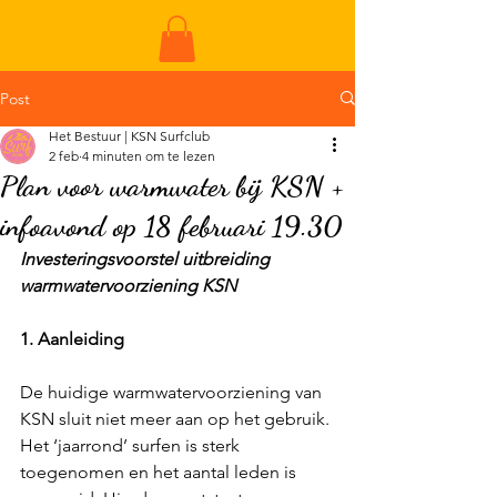
ME
NU
Post
Het Bestuur | KSN Surfclub
2 feb
4 minuten om te lezen
Plan voor warmwater bij KSN +
infoavond op 18 februari 19.30
Investeringsvoorstel uitbreiding 
warmwatervoorziening KSN
1. Aanleiding
De huidige warmwatervoorziening van 
KSN sluit niet meer aan op het gebruik. 
Het ‘jaarrond’ surfen is sterk 
toegenomen en het aantal leden is 