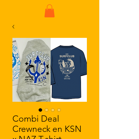
ME
NU
Combi Deal
Crewneck en KSN