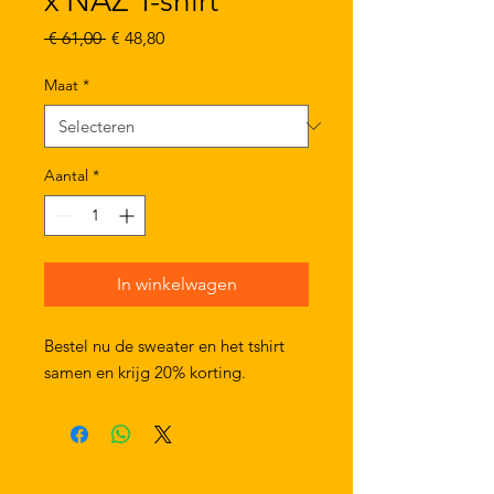
x NAZ T-shirt
Normale
Verkoopprijs
 € 61,00 
€ 48,80
prijs
Maat
*
Aantal
*
In winkelwagen
Bestel nu de sweater en het tshirt
samen en krijg 20% korting.