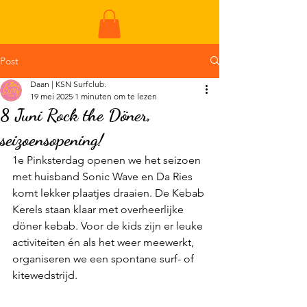
ME
NU
Post
Daan | KSN Surfclub.
19 mei 2025
1 minuten om te lezen
8 Juni Rock the Döner,
seizoensopening!
1e Pinksterdag openen we het seizoen 
met huisband Sonic Wave en Da Ries 
komt lekker plaatjes draaien. De Kebab 
Kerels staan klaar met overheerlijke 
döner kebab. Voor de kids zijn er leuke 
activiteiten én als het weer meewerkt, 
organiseren we een spontane surf- of 
kitewedstrijd.