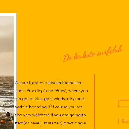
De leukste surfclub
We are located between the beach
clubs 'Branding' and 'Bries', where you
can go for kite, golf, windsurfing and
paddle boarding. Of course you are
also very welcome if you are going to
Bec
start (or have just started) practicing a