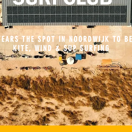
YEARS THE SPOT IN NOORDWIJK TO BE
KITE, WIND & SUP SURFING