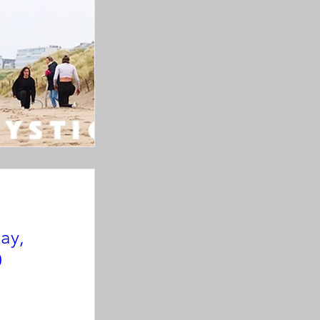
ay,
0