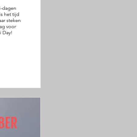
i-dagen 
 het tijd 
ar steken 
ag voor 