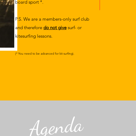
board sport *.
P.S. We are a members-only surf club
and therefore
do not give
surf- or
kitesurfing lessons.
(* You need to be advanced for kit surfing).
Agenda