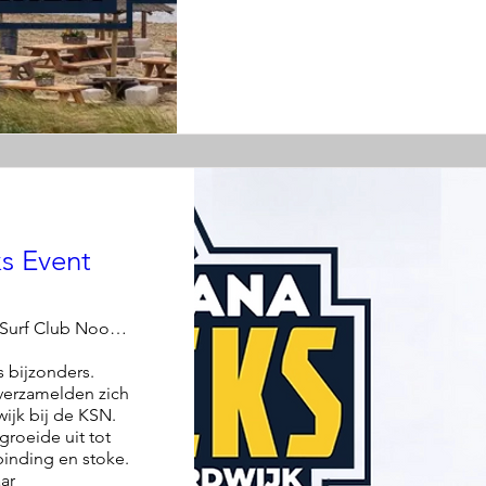
s Event
KSN, Coast Surf Club Noordwijk
s bijzonders. 
verzamelden zich 
ijk bij de KSN. 
roeide uit tot 
inding en stoke. 
r 