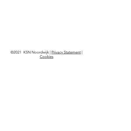
©2021 KSN Noordwijk |
Privacy Statement
|
Cookies
Visit?
Kon. Astrid Boulevard 103,
2202 BD Noordwijk