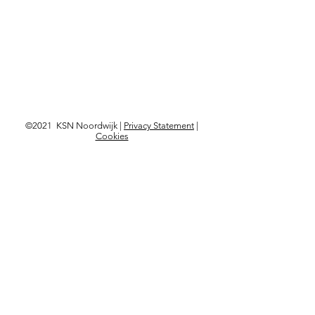
©2021 KSN Noordwijk |
Privacy Statement
|
Cookies
Visit?
Kon. Astrid Boulevard 103,
2202 BD Noordwijk